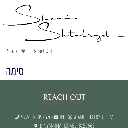
Shop
ReachOut
סימה
תנאי שימוש
REACH OUT
972-54-2057676+
INFO@SHANISHTALRYD.COM
BINYAMINA, ISRAEL, 3050665