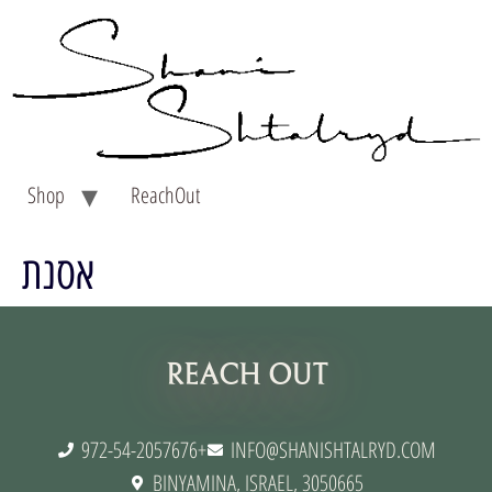
Shop
ReachOut
אסנת
תנאי שימוש
REACH OUT
972-54-2057676+
INFO@SHANISHTALRYD.COM
BINYAMINA, ISRAEL, 3050665