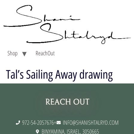
Shop
ReachOut
Tal’s Sailing Away drawing
תנאי שימוש
REACH OUT
972-54-2057676+
INFO@SHANISHTALRYD.COM
BINYAMINA, ISRAEL, 3050665