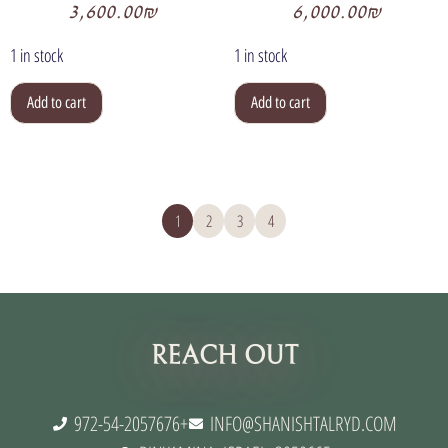
3,600.00
₪
6,000.00
₪
1 in stock
1 in stock
Add to cart
Add to cart
1
2
3
4
תנאי שימוש
REACH OUT
972-54-2057676+
INFO@SHANISHTALRYD.COM